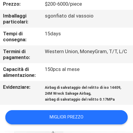
DELLA
Prezzo:
$200-6000/piece
FABBRICA
Imballaggi
sgonfiato dal vassoio
particolari:
CONTROLLO
Tempi di
15days
consegna:
DI
Termini di
Western Union, MoneyGram, T/T, L/C
QUALITÀ
pagamento:
Capacità di
150pcs al mese
CONTATTICI
alimentazione:
Evidenziare:
,
Airbag di salvataggio del relitto di iso 14409
NOTIZIE
,
24M Wreck Salvage Airbag
airbag di salvataggio del relitto 0.17MPa
CASI
MIGLIOR PREZZO
MAPPA