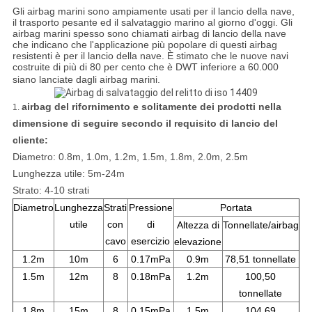
Gli airbag marini sono ampiamente usati per il lancio della nave,
il trasporto pesante ed il salvataggio marino al giorno d'oggi. Gli
airbag marini spesso sono chiamati airbag di lancio della nave
che indicano che l'applicazione più popolare di questi airbag
resistenti è per il lancio della nave. È stimato che le nuove navi
costruite di più di 80 per cento che è DWT inferiore a 60.000
siano lanciate dagli airbag marini.
airbag del rifornimento e solitamente dei prodotti nella
1.
dimensione di seguire secondo il
requisito di lancio del
cliente
:
Diametro: 0.8m, 1.0m, 1.2m, 1.5m, 1.8m, 2.0m, 2.5m
Lunghezza utile: 5m-24m
Strato: 4-10 strati
Diametro
Lunghezza
Strati
Pressione
Portata
utile
con
di
Altezza di
Tonnellate/airbag
cavo
esercizio
elevazione
1.2m
10m
6
0.17mPa
0.9m
78,51 tonnellate
1.5m
12m
8
0.18mPa
1.2m
100,50
tonnellate
1.8m
15m
8
0.15mPa
1.5m
104,69