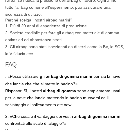
l'area, se riduca la pressione dell'airbag di lavoro. Ogni anno,
tutto l'airbag comune all'esperimento, può assicurare una
sicurezza di utilizzo.
Perché scelga i nostri airbag marini?
1.
Più di 20 anni di esperienza di produzione
2. Società credibile per fare gli airbag con materiale di gomma
optimzied ed abbastanza strati
3. Gli airbag sono stati ispezionati da di terzi come la BV, lo SGS,
la V-fiducia ecc
FAQ
.
«Posso utilizzare
gli
airbag
di gomma marini
per sia la nave
che lancia che che si mette in bacino
?»
Risposta: Sì, i nostri
airbag di gomma
sono ampiamente usati
per la nave che lancia mettendo in bacino muoversi ed il
salvataggio di sollevamento etc.now.
2. «Che cosa è il vantaggio dei vostri
airbag di gomma marini
confrontati allo scalo di alaggio?»