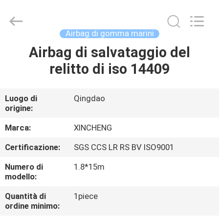
Qingdao
Xincheng
Rubber
Products
Co.,
Airbag di gomma marini
Ltd..
All
Rights
Airbag di salvataggio del
CASA
Reserved.
relitto di iso 14409
PRODOTTI
Luogo di
Qingdao
origine:
MOSTRA
VR
Marca:
XINCHENG
Certificazione:
SGS CCS LR RS BV ISO9001
CIRCA
Numero di
1.8*15m
NOI
modello:
Quantità di
1piece
ordine minimo:
GIRO