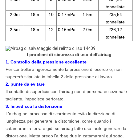
tonnellate
2.0m
18m
10
0.17mPa
1.5m
235,54
tonnellate
2.5m
18m
12
0.16mPa
2.0m
226,12
tonnellate
I problemi di sicurezza di uso dell'airbag
1
.
Controllo della pressione eccellente
Per controllare rigorosamente la pressione di esercizio, non
supererà stipulata in tabella 2 della pressione di lavoro
2.
punte da evitare
Il contatto di superficie con l'airbag non è persona eccezionale
tagliente, impedisce perforato.
3
.
Impedisca la distorsione
L'airbag nel processo di scorrimento evita la direzione di
lunghezza per generare la distorsione, come quando i
catamarani a terra e giù, se airbag fatto uso facile generare la
distorsione. Metta prego l'airbag due in catamarani qui sotto.