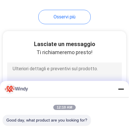
21
Osservi più
Marine Rubber
Fenders
Lasciate un messaggio
Ti richiameremo presto!
33
Cuscini
Windy
ammortizzatori di
gomma cilindrici
12:10 AM
Good day, what product are you looking for?