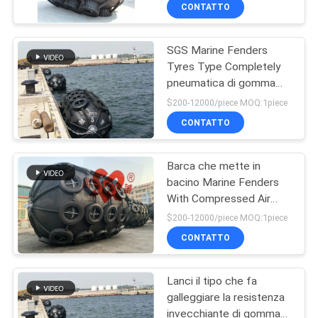
gomma di Yokohama per
DELLA
CONTATTO
i bacini
galleggiamento
FABBRICA
SGS Marine Fenders
62
Tyres Type Completely
CONTROLLO
pneumatica di gomma
Cuscini
DI
ermetica
$200-12000/piece MOQ:1piece
ammortizzatori
QUALITÀ
CONTATTO
pneumatici di
Barca che mette in
CONTATTICI
Yokohama
bacino Marine Fenders
With Compressed Air
31
NOTIZIE
pneumatica di
$200-12000/piece MOQ:1piece
galleggiamento
Airbag di gomma
CONTATTO
CASI
marini
Lanci il tipo che fa
galleggiare la resistenza
MAPPA
invecchiante di gomma