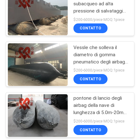
subacqueo ad alta
pressione di salvataggio
66
insacca il colore nero per
$200-6000/piece MOQ:1piece
il cassone
Cuscini
CONTATTO
ammortizzatori
Vessle che solleva il
riempiti di gomma
diametro di gomma
pneumatico degli airbag
piuma
1.8m con il certificato di
$200-6000/piece MOQ:1piece
CCS
CONTATTO
31
Cuscini
pontone di lancio degli
airbag della nave di
ammortizzatori di
lunghezza di 5.0m-20m
gomma di D
con la dimensione
$200-6000/piece MOQ:1piece
differente
CONTATTO