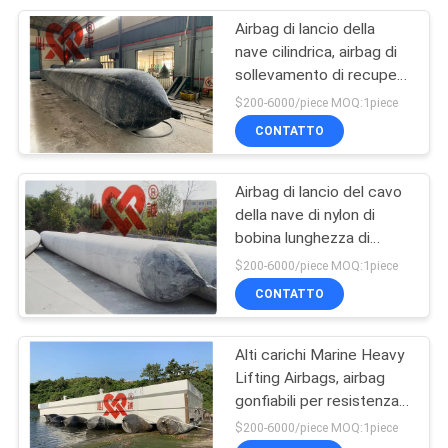
Airbag di lancio della
21
nave cilindrica, airbag di
Marine Rubber
sollevamento di recupero
della barca di sicurezza
$200-6000/piece MOQ:1piece
Fenders
CONTATTO
Airbag di lancio del cavo
della nave di nylon di
bobina lunghezza di
33
24000mm - di 1000mm
$200-6000/piece MOQ:1piece
Cuscini
CONTATTO
ammortizzatori di
Alti carichi Marine Heavy
gomma cilindrici
Lifting Airbags, airbag
gonfiabili per resistenza
d'impastamento di
$200-6000/piece MOQ:1piece
spedizione