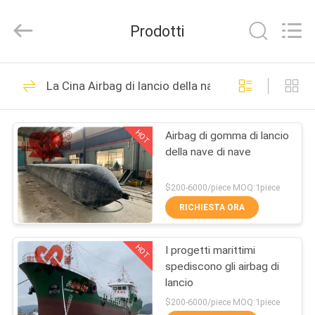
Qingdao
Xincheng
Rubber
Prodotti
Products
Co.,
Ltd..
All
Rights
CASA
69
Reserved.
La Cina Airbag di lancio della nave
Marine Fenders
PRODOTTI
pneumatica
HOT
Airbag di gomma di lancio
della nave di nave
MOSTRA
VR
$200-6000/piece MOQ:1piece
RICHIESTA ORA
27
CIRCA
Cuscino
HOT
I progetti marittimi
NOI
spediscono gli airbag di
ammortizzatore
lancio
GIRO
$200-6000/piece MOQ:1piece
pneumatico di