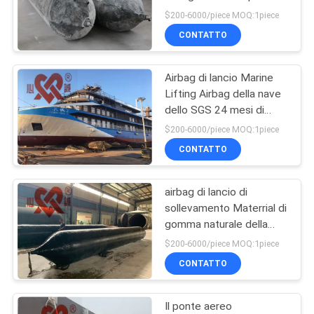
DEL
barche di atterraggio
$200-6000/piece MOQ:1piece
SITO
CONTATTO
51
Airbag di lancio
Airbag di lancio Marine
PRIVACY
Lifting Airbag della nave
della nave
POLICY
dello SGS 24 mesi di
garanzia
$200-6000/piece MOQ:1piece
CONTATTO
airbag di lancio di
23
sollevamento Materrial di
Marine Salvage
gomma naturale della
nave di 0.05MPa
$200-6000/piece MOQ:1piece
Airbags
0.15MPa
CONTATTO
Il ponte aereo