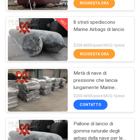
DELLA
RICHIESTA ORA
galleggiamento
FABBRICA
HOT
8 strati spediscono
62
Marine Airbags di lancio
CONTROLLO
Cuscini
DI
$200-6000/piece MOQ:1piece
ammortizzatori
QUALITÀ
RICHIESTA ORA
pneumatici di
Metà di nave di
CONTATTICI
Yokohama
pressione che lancia
lungamente Marine
31
NOTIZIE
Airbags High Bearing
$200-6000/piece MOQ:1piece
Capacity 8-24m
Airbag di gomma
CONTATTO
CASI
marini
Pallone di lancio di
gomma naturale degli
MAPPA
airbag della nave per le