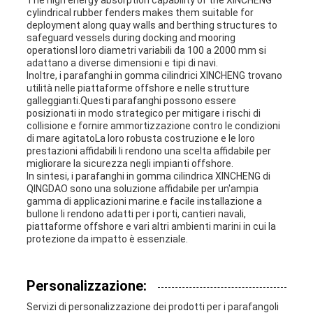
The high energy absorption capability of the XINCHENG
cylindrical rubber fenders makes them suitable for
deployment along quay walls and berthing structures to
safeguard vessels during docking and mooring
operationsI loro diametri variabili da 100 a 2000 mm si
adattano a diverse dimensioni e tipi di navi.
Inoltre, i parafanghi in gomma cilindrici XINCHENG trovano
utilità nelle piattaforme offshore e nelle strutture
galleggianti.Questi parafanghi possono essere
posizionati in modo strategico per mitigare i rischi di
collisione e fornire ammortizzazione contro le condizioni
di mare agitatoLa loro robusta costruzione e le loro
prestazioni affidabili li rendono una scelta affidabile per
migliorare la sicurezza negli impianti offshore.
In sintesi, i parafanghi in gomma cilindrica XINCHENG di
QINGDAO sono una soluzione affidabile per un'ampia
gamma di applicazioni marine.e facile installazione a
bullone li rendono adatti per i porti, cantieri navali,
piattaforme offshore e vari altri ambienti marini in cui la
protezione da impatto è essenziale.
Personalizzazione:
Servizi di personalizzazione dei prodotti per i parafangoli