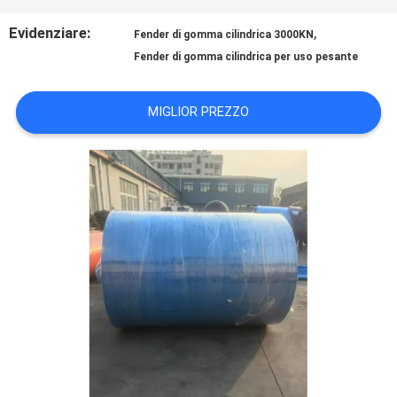
GIRO
Evidenziare:
,
Fender di gomma cilindrica 3000KN
Fender di gomma cilindrica per uso pesante
DELLA
FABBRICA
MIGLIOR PREZZO
CONTROLLO
DI
QUALITÀ
CONTATTICI
NOTIZIE