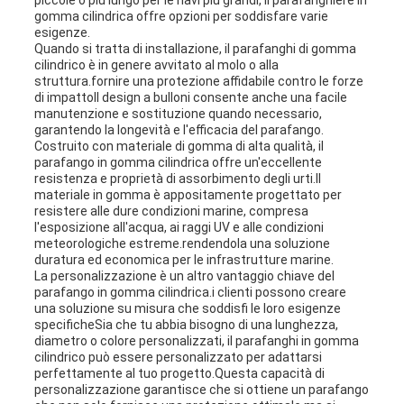
piccole o più lungo per le navi più grandi, il parafanghiere in
gomma cilindrica offre opzioni per soddisfare varie
esigenze.
Quando si tratta di installazione, il parafanghi di gomma
cilindrico è in genere avvitato al molo o alla
struttura.fornire una protezione affidabile contro le forze
di impattoIl design a bulloni consente anche una facile
manutenzione e sostituzione quando necessario,
garantendo la longevità e l'efficacia del parafango.
Costruito con materiale di gomma di alta qualità, il
parafango in gomma cilindrica offre un'eccellente
resistenza e proprietà di assorbimento degli urti.Il
materiale in gomma è appositamente progettato per
resistere alle dure condizioni marine, compresa
l'esposizione all'acqua, ai raggi UV e alle condizioni
meteorologiche estreme.rendendola una soluzione
duratura ed economica per le infrastrutture marine.
La personalizzazione è un altro vantaggio chiave del
parafango in gomma cilindrica.i clienti possono creare
una soluzione su misura che soddisfi le loro esigenze
specificheSia che tu abbia bisogno di una lunghezza,
diametro o colore personalizzati, il parafanghi in gomma
cilindrico può essere personalizzato per adattarsi
perfettamente al tuo progetto.Questa capacità di
personalizzazione garantisce che si ottiene un parafango