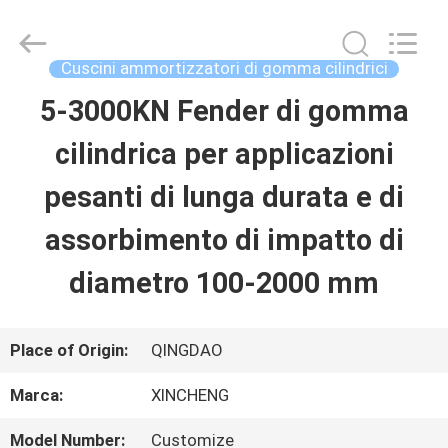
Qingdao
Xincheng
Rubber
Products
Cuscini ammortizzatori di gomma cilindrici
Co.,
Ltd..
5-3000KN Fender di gomma
CASA
All
Rights
Reserved.
cilindrica per applicazioni
PRODOTTI
pesanti di lunga durata e di
assorbimento di impatto di
MOSTRA
diametro 100-2000 mm
VR
Place of Origin:
QINGDAO
CIRCA
Marca:
XINCHENG
NOI
Model Number:
Customize