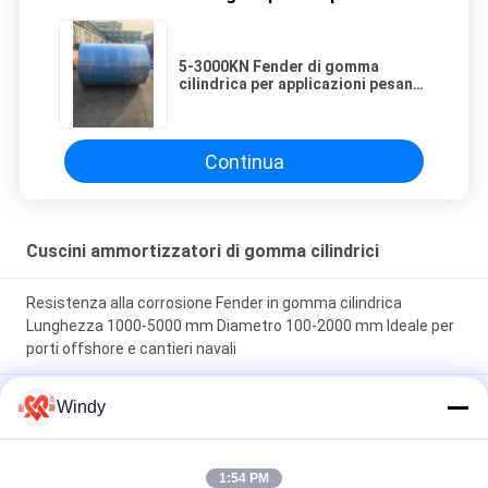
5-3000KN Fender di gomma
cilindrica per applicazioni pesanti
di lunga durata e di assorbimento
di impatto di diametro 100-2000
mm
Continua
Cuscini ammortizzatori di gomma cilindrici
Resistenza alla corrosione Fender in gomma cilindrica
Lunghezza 1000-5000 mm Diametro 100-2000 mm Ideale per
porti offshore e cantieri navali
Resistenza alla trazione 10-30 MPa Fender in gomma
Windy
cilindrica con elevato assorbimento di energia che garantisce
l'attracco marittimo e la protezione da impatti delle navi
1:54 PM