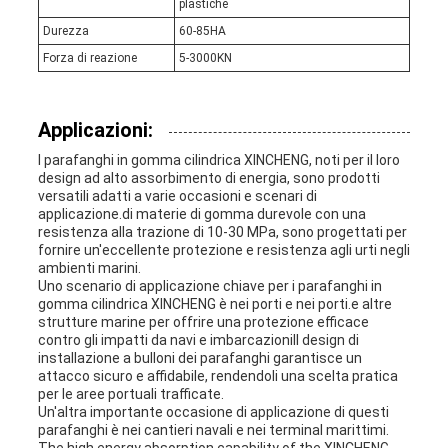
plastiche
Durezza
60-85HA
Forza di reazione
5-3000KN
Applicazioni:
I parafanghi in gomma cilindrica XINCHENG, noti per il loro
design ad alto assorbimento di energia, sono prodotti
versatili adatti a varie occasioni e scenari di
applicazione.di materie di gomma durevole con una
resistenza alla trazione di 10-30 MPa, sono progettati per
fornire un'eccellente protezione e resistenza agli urti negli
ambienti marini.
Uno scenario di applicazione chiave per i parafanghi in
gomma cilindrica XINCHENG è nei porti e nei porti.e altre
strutture marine per offrire una protezione efficace
contro gli impatti da navi e imbarcazioniIl design di
installazione a bulloni dei parafanghi garantisce un
attacco sicuro e affidabile, rendendoli una scelta pratica
per le aree portuali trafficate.
Un'altra importante occasione di applicazione di questi
parafanghi è nei cantieri navali e nei terminal marittimi.