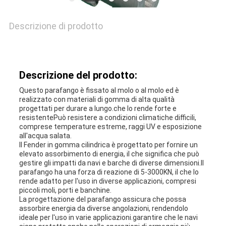
CASI
Descrizione di prodotto
MAPPA
Descrizione del prodotto:
DEL
Questo parafango è fissato al molo o al molo ed è
realizzato con materiali di gomma di alta qualità
SITO
progettati per durare a lungo.che lo rende forte e
resistentePuò resistere a condizioni climatiche difficili,
comprese temperature estreme, raggi UV e esposizione
all'acqua salata.
PRIVACY
Il Fender in gomma cilindrica è progettato per fornire un
elevato assorbimento di energia, il che significa che può
POLICY
gestire gli impatti da navi e barche di diverse dimensioni.Il
parafango ha una forza di reazione di 5-3000KN, il che lo
rende adatto per l'uso in diverse applicazioni, compresi
piccoli moli, porti e banchine.
La progettazione del parafango assicura che possa
assorbire energia da diverse angolazioni, rendendolo
ideale per l'uso in varie applicazioni.garantire che le navi