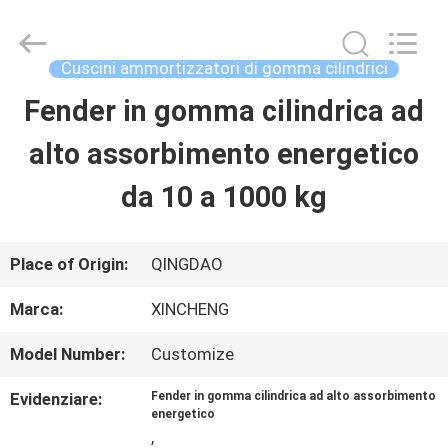
Qingdao
Xincheng
Rubber
Products
Cuscini ammortizzatori di gomma cilindrici
Co.,
Ltd..
Fender in gomma cilindrica ad
CASA
All
Rights
Reserved.
alto assorbimento energetico
PRODOTTI
da 10 a 1000 kg
MOSTRA
Place of Origin:
QINGDAO
VR
Marca:
XINCHENG
Model Number:
Customize
CIRCA
Evidenziare:
Fender in gomma cilindrica ad alto assorbimento
NOI
energetico
,