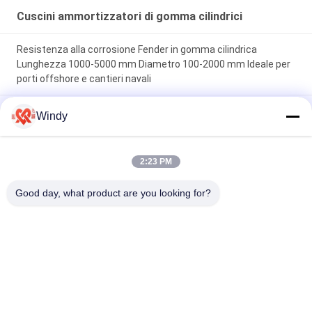
Cuscini ammortizzatori di gomma cilindrici
Resistenza alla corrosione Fender in gomma cilindrica
Lunghezza 1000-5000 mm Diametro 100-2000 mm Ideale per
porti offshore e cantieri navali
Resistenza alla trazione 10-30 MPa Fender in gomma
Windy
cilindrica con elevato assorbimento di energia che garantisce
l'attracco marittimo e la protezione da impatti delle navi
2:23 PM
Parabordi in gomma cilindrici resistenti agli agenti atmosferici
con elevato assorbimento di energia, adatti per rimorchiatori,
Good day, what product are you looking for?
chiatte e navi da carico
Categorie popolari
Tutti
Marine Fenders 
Cuscino 
Pneumatica
Ammortizzatore 