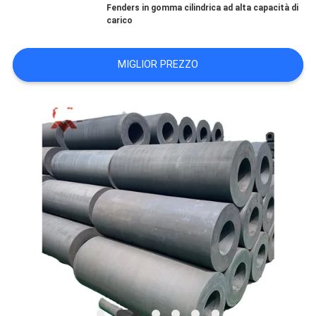
Fenders in gomma cilindrica ad alta capacità di
carico
GIRO
DELLA
MIGLIOR PREZZO
FABBRICA
CONTROLLO
DI
QUALITÀ
CONTATTICI
NOTIZIE