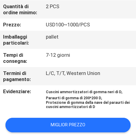
DELLA
Quantità di
2 PCS
ordine minimo:
FABBRICA
Prezzo:
USD100~1000/PCS
CONTROLLO
Imballaggi
pallet
DI
particolari:
QUALITÀ
Tempi di
7-12 giorni
consegna:
CONTATTICI
Termini di
L/C, T/T, Western Union
pagamento:
Evidenziare:
,
NOTIZIE
Cuscini ammortizzatori di gomma neri di D
,
Paraurti di gomma di 200*200 D
Protezione di gomma della nave del paraurti dei
cuscini ammortizzatori di D
CASI
MIGLIOR PREZZO
MAPPA