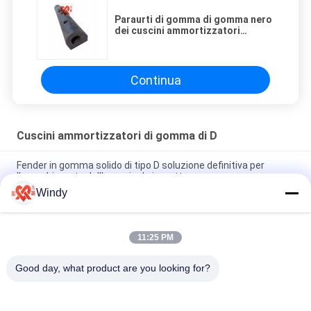
Paraurti di gomma di gomma nero
dei cuscini ammortizzatori
200*200 D di D per protezione
della nave
Continua
Cuscini ammortizzatori di gomma di D
Fender in gomma solido di tipo D soluzione definitiva per
l'assorbimento dell'energia da impatto
Windy
Fender in gomma solida D eccellente resistenza alle
intemperie per applicazioni impegnative
11:25 PM
Fender di gomma di tipo D a bullone per protezione
dell'attracco personalizzabile
Good day, what product are you looking for?
Categorie popolari
Tutti