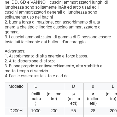
nel DD, GD e VANNO. I cuscini ammortizzatori lunghi di
lunghezza sono solitamente inAft ed arco usati ed i
cuscini ammortizzatori generali di lunghezza sono
solitamente uso nei bacini
2. buona forza di reazione, con assorbimento di alta
energia che tipo cilindrico cuscino ammortizzatore di
gomma.
3. i cuscini ammortizzatori di gomma di D possono essere
installati facilmente dai bulloni d'ancoraggio.
Advantags:
1. Assorbimento di alta energia e forza bassa.
2. Alta dispersione di sforzo.
3. Buone proprietà antinvecchiamento, alta stabilità e
molto tempo di servizio.
4. Facile essere installato e cad da.
Modello
L
D
d
B
(milli
(millime
ø
ø
(milli
metro
tro)
(millim
(millim
tro)
)
etri)
etri)
D200H
1000
200
55
28
200