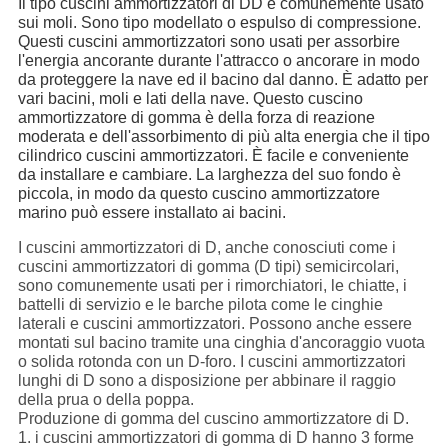
Il tipo cuscini ammortizzatori di DD è comunemente usato 
sui moli. Sono tipo modellato o espulso di compressione. 
Questi cuscini ammortizzatori sono usati per assorbire 
l'energia ancorante durante l'attracco o ancorare in modo 
da proteggere la nave ed il bacino dal danno. È adatto per 
vari bacini, moli e lati della nave. Questo cuscino 
ammortizzatore di gomma è della forza di reazione 
moderata e dell'assorbimento di più alta energia che il tipo 
cilindrico cuscini ammortizzatori. È facile e conveniente 
da installare e cambiare. La larghezza del suo fondo è 
piccola, in modo da questo cuscino ammortizzatore 
marino può essere installato ai bacini.
I cuscini ammortizzatori di D, anche conosciuti come i
cuscini ammortizzatori di gomma (D tipi) semicircolari,
sono comunemente usati per i rimorchiatori, le chiatte, i
battelli di servizio e le barche pilota come le cinghie
laterali e cuscini ammortizzatori. Possono anche essere
montati sul bacino tramite una cinghia d'ancoraggio vuota
o solida rotonda con un D-foro. I cuscini ammortizzatori
lunghi di D sono a disposizione per abbinare il raggio
della prua o della poppa.
Produzione di gomma del cuscino ammortizzatore di D.
1. i cuscini ammortizzatori di gomma di D hanno 3 forme