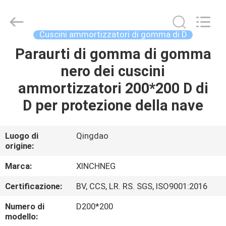
Qingdao
Xincheng
Rubber
Products
Co.,
Cuscini ammortizzatori di gomma di D
Ltd..
All
Rights
Paraurti di gomma di gomma
CASA
Reserved.
nero dei cuscini
PRODOTTI
ammortizzatori 200*200 D di
D per protezione della nave
MOSTRA
VR
Luogo di
Qingdao
origine:
CIRCA
Marca:
XINCHNEG
NOI
Certificazione:
BV, CCS, LR. RS. SGS, ISO9001:2016
Numero di
D200*200
GIRO
modello: