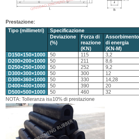
Prestazione:
Tipo (millimetri)
Specificazione
Deviazione
Forza di
Assorbimento
(%)
reazione
di energia
(KN)
(KN-M)
D150×150×1000
50
115
3,2
D200×200×1000
50
211
8,6
D250×250×1000
50
252
9,2
D300×300×1000
50
300
12
D300×360×1000
50
330
14,28
D400×400×1000
50
390
20
D500×500×1000
50
460
32
NOTA: Tolleranza is±10% di prestazione