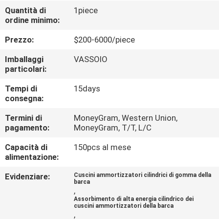
DELLA
Quantità di
1piece
ordine minimo:
FABBRICA
Prezzo:
$200-6000/piece
CONTROLLO
Imballaggi
VASSOIO
DI
particolari:
QUALITÀ
Tempi di
15days
consegna:
CONTATTICI
Termini di
MoneyGram, Western Union,
pagamento:
MoneyGram, T/T, L/C
Capacità di
150pcs al mese
NOTIZIE
alimentazione:
Evidenziare:
Cuscini ammortizzatori cilindrici di gomma della
CASI
barca
,
Assorbimento di alta energia cilindrico dei
cuscini ammortizzatori della barca
MAPPA
,