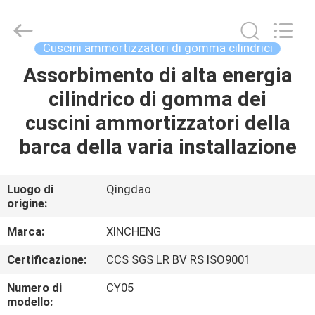
Qingdao
Xincheng
Rubber
Products
Co.,
Cuscini ammortizzatori di gomma cilindrici
Ltd..
All
Rights
Assorbimento di alta energia
CASA
Reserved.
cilindrico di gomma dei
PRODOTTI
cuscini ammortizzatori della
barca della varia installazione
MOSTRA
VR
Luogo di
Qingdao
origine:
CIRCA
Marca:
XINCHENG
NOI
Certificazione:
CCS SGS LR BV RS ISO9001
Numero di
CY05
GIRO
modello: