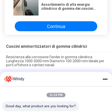
Assorbimento di alta energia
cilindrico di gomma dei cuscini
ammortizzatori della barca della
varia installazione
Continua
Cuscini ammortizzatori di gomma cilindrici
Resistenza alla corrosione Fender in gomma cilindrica
Lunghezza 1000-5000 mm Diametro 100-2000 mm Ideale per
porti offshore e cantieri navali
Resistenza alla trazione 10-30 MPa Fender in gomma
Windy
cilindrica con elevato assorbimento di energia che garantisce
l'attracco marittimo e la protezione da impatti delle navi
Parabordi in gomma cilindrici resistenti agli agenti atmosferici
11:19 PM
con elevato assorbimento di energia, adatti per rimorchiatori,
chiatte e navi da carico
Good day, what product are you looking for?