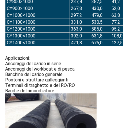
CY800×1000
237,4
382,5
41,2
CY900×1000
267,8
430,0
52,0
CY1000×1000
297,2
479,0
63,8
CY1100×1000
331,0
530,5
77,2
CY1200×1000
363,0
585,0
95,2
CY1300×1000
392,0
631,8
108,0
CY1400×1000
421,8
676,0
127,5
Applicazioni:
Ancoraggi del carico in serie
Ancoraggi del workboat e di pesca
Banchine del carico generale
Pontoni e strutture galleggianti
Terminali di traghetto e del RO/RO
Barche del rimorchiatore.