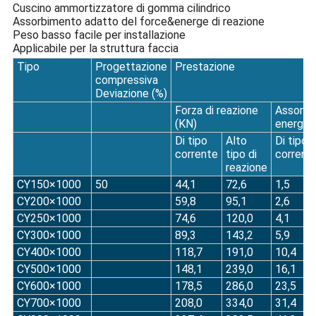
Cuscino ammortizzatore di gomma cilindrico
Assorbimento adatto del force&energe di reazione
Peso basso facile per installazione
Applicabile per la struttura faccia
Tipo
Progettazione
Prestazione
compressiva
Deviazione (%)
Forza di reazione
Assorbi
(KN)
energia 
Di tipo
Alto
Di tipo
corrente
tipo di
corrent
reazione
CY150×1000
50
44,1
72,6
1,5
CY200×1000
59,8
95,1
2,6
CY250×1000
74,6
120,0
4,1
CY300×1000
89,3
143,2
5,9
CY400×1000
118,7
191,0
10,4
CY500×1000
148,1
239,0
16,1
CY600×1000
178,5
286,0
23,5
CY700×1000
208,0
334,0
31,4