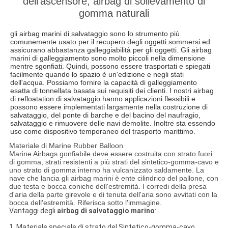
dell'ascensore, airbag di sollevamento di
gomma naturali
gli airbag marini di salvataggio sono lo strumento più
comunemente usato per il recupero degli oggetti sommersi ed
assicurano abbastanza galleggiabilità per gli oggetti. Gli airbag
marini di galleggiamento sono molto piccoli nella dimensione
mentre sgonfiati. Quindi, possono essere trasportati e spiegati
facilmente quando lo spazio è un'edizione e negli stati
dell'acqua. Possiamo fornire la capacità di galleggiamento
esatta di tonnellata basata sui requisiti dei clienti. I nostri airbag
di refloatation di salvataggio hanno applicazioni flessibili e
possono essere implementati largamente nella costruzione di
salvataggio, del ponte di barche e del bacino del naufragio,
salvataggio e rimuovere delle navi demolite. Inoltre sta essendo
uso come dispositivo temporaneo del trasporto marittimo.
Materiale di Marine Rubber Balloon
Marine Airbags gonfiabile deve essere costruita con strato fuori
di gomma, strati resistenti a più strati del sintetico-gomma-cavo e
uno strato di gomma interno ha vulcanizzato saldamente. La
nave che lancia gli airbag marini è ente cilindrico del pallone, con
due testa e bocca coniche dell'estremità. I corredi della presa
d'aria della parte girevole e di tenuta dell'aria sono avvitati con la
bocca dell'estremità. Riferisca sotto l'immagine.
Vantaggi degli
airbag di salvataggio marino
:
1. Materiale speciale di strato del Sintetico-gomma-cavo