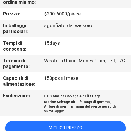
ordine minimo:
DELLA
FABBRICA
Prezzo:
$200-6000/piece
Imballaggi
sgonfiato dal vassoio
CONTROLLO
particolari:
DI
Tempi di
15days
consegna:
QUALITÀ
Termini di
Western Union, MoneyGram, T/T, L/C
pagamento:
CONTATTICI
Capacità di
150pcs al mese
alimentazione:
NOTIZIE
Evidenziare:
,
CCS Marine Salvage Air Lift Bags
,
Marine Salvage Air Lift Bags di gomma
CASI
Airbag di gomma marini del ponte aereo di
salvataggio
MAPPA
MIGLIOR PREZZO