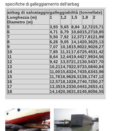
specifiche di galleggiamento dell'airbag
airbag di salvataggio
galleggiabilità (tonnellate)
Lunghezza (m)
1
1,2
1,5
1,8
2
Diametro (m)
5
3,93
5,65
8,84
12,72
15,71
6
4,71
6,79
10,60
15,27
18,85
7
5,50
7,92
12,37
17,81
21,99
8
6,28
9,05
14,14
20,36
25,13
9
7,07
10,18
15,90
22,90
28,27
10
7,85
11,31
17,67
25,45
31,42
11
8,64
12,44
19,44
27,99
34,56
12
9,42
13,57
21,21
30,54
37,70
13
10,21
14,70
22,97
33,08
40,84
14
11,00
15,83
24,74
35,63
43,98
15
11,78
16,96
26,51
38,17
47,12
16
12,57
18,10
28,27
40,72
50,27
17
13,35
19,23
30,04
43,26
53,41
18
14,14
20,36
31,81
45,80
56,55