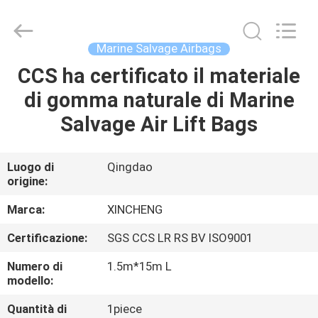
Qingdao
Xincheng
Rubber
Products
Co.,
Marine Salvage Airbags
Ltd..
All
Rights
CCS ha certificato il materiale
CASA
Reserved.
di gomma naturale di Marine
PRODOTTI
Salvage Air Lift Bags
MOSTRA
Luogo di
Qingdao
origine:
VR
Marca:
XINCHENG
CIRCA
Certificazione:
SGS CCS LR RS BV ISO9001
NOI
Numero di
1.5m*15m L
modello:
GIRO
Quantità di
1piece