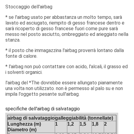
Stoccaggio dell'airbag
* se l'airbag usato per abbastanza un molto tempo, sarà
lavato ed asciugato, riempito di gesso francese dentro e
sarà ricoperto di gesso francese fuori come pure sarà
messo nel posto asciutto, ombreggiato ed arieggiato nella
stanza.
* il posto che immagazzina l'airbag proverrà lontano dalla
fonte di calore.
* l'airbag non può contattare con acido, l'alcali, il grasso ed
i solventi organici.
l'airbag del *The dovrebbe essere allungato pianamente
una volta non utilizzato. non è permesso al palo su e non
impila l'oggetto pesante sull'airbag.
specifiche dell'airbag di salvataggio
airbag di salvataggio
galleggiabilità (tonnellate)
Lunghezza (m)
1
1,2
1,5
1,8
2
Diametro (m)