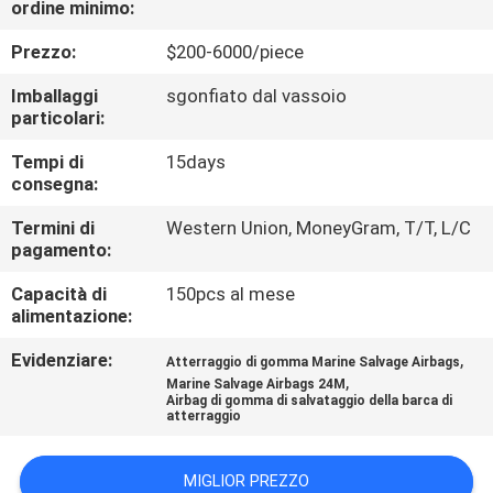
ordine minimo:
DELLA
FABBRICA
Prezzo:
$200-6000/piece
Imballaggi
sgonfiato dal vassoio
CONTROLLO
particolari:
DI
Tempi di
15days
consegna:
QUALITÀ
Termini di
Western Union, MoneyGram, T/T, L/C
pagamento:
CONTATTICI
Capacità di
150pcs al mese
alimentazione:
NOTIZIE
Evidenziare:
,
Atterraggio di gomma Marine Salvage Airbags
,
Marine Salvage Airbags 24M
CASI
Airbag di gomma di salvataggio della barca di
atterraggio
MAPPA
MIGLIOR PREZZO