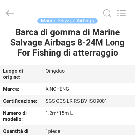
Qingdao
Xincheng
Rubber
Products
Co.,
Marine Salvage Airbags
Ltd..
All
Rights
Barca di gomma di Marine
CASA
Reserved.
Salvage Airbags 8-24M Long
PRODOTTI
For Fishing di atterraggio
MOSTRA
Luogo di
Qingdao
origine:
VR
Marca:
XINCHENG
CIRCA
Certificazione:
SGS CCS LR RS BV ISO9001
NOI
Numero di
1.2m*15m L
modello:
GIRO
Quantità di
1piece