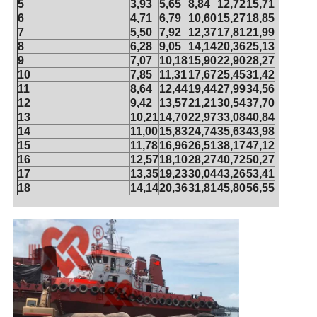
5
3,93
5,65
8,84
12,72
15,71
6
4,71
6,79
10,60
15,27
18,85
7
5,50
7,92
12,37
17,81
21,99
8
6,28
9,05
14,14
20,36
25,13
9
7,07
10,18
15,90
22,90
28,27
10
7,85
11,31
17,67
25,45
31,42
11
8,64
12,44
19,44
27,99
34,56
12
9,42
13,57
21,21
30,54
37,70
13
10,21
14,70
22,97
33,08
40,84
14
11,00
15,83
24,74
35,63
43,98
15
11,78
16,96
26,51
38,17
47,12
16
12,57
18,10
28,27
40,72
50,27
17
13,35
19,23
30,04
43,26
53,41
18
14,14
20,36
31,81
45,80
56,55