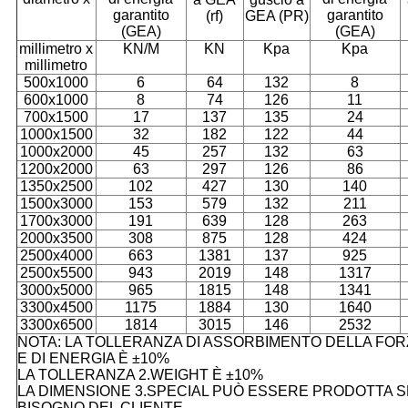
garantito
garantito
(rf)
GEA (PR)
(GEA)
(GEA)
millimetro x
KN/M
KN
Kpa
Kpa
millimetro
500x1000
6
64
132
8
600x1000
8
74
126
11
700x1500
17
137
135
24
1000x1500
32
182
122
44
1000x2000
45
257
132
63
1200x2000
63
297
126
86
1350x2500
102
427
130
140
1500x3000
153
579
132
211
1700x3000
191
639
128
263
2000x3500
308
875
128
424
2500x4000
663
1381
137
925
2500x5500
943
2019
148
1317
3000x5000
965
1815
148
1341
3300x4500
1175
1884
130
1640
3300x6500
1814
3015
146
2532
NOTA: LA TOLLERANZA DI ASSORBIMENTO DELLA FOR
E DI ENERGIA È ±10%
LA TOLLERANZA 2.WEIGHT È ±10%
LA DIMENSIONE 3.SPECIAL PUÒ ESSERE PRODOTTA S
BISOGNO DEL CLIENTE