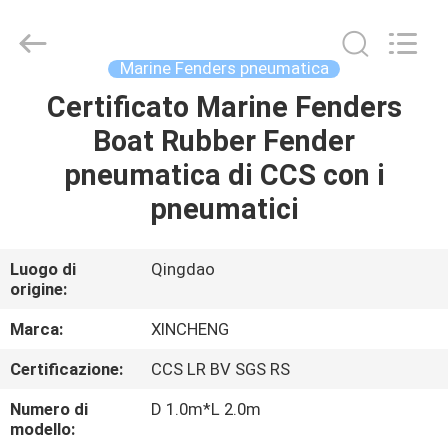
Qingdao
Xincheng
Rubber
Products
Co.,
Marine Fenders pneumatica
Ltd..
All
Rights
Certificato Marine Fenders
CASA
Reserved.
Boat Rubber Fender
PRODOTTI
pneumatica di CCS con i
pneumatici
MOSTRA
VR
Luogo di
Qingdao
origine:
CIRCA
Marca:
XINCHENG
NOI
Certificazione:
CCS LR BV SGS RS
Numero di
D 1.0m*L 2.0m
GIRO
modello: