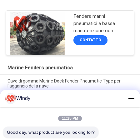
Fenders marini
pneumatici a bassa
manutenzione con
elevata durata in nero
CONTATTO
Marine Fenders pneumatica
Cavo di gomma Marine Dock Fender Pneumatic Type per
l'aggancio della nave
Windy
Cuscini ammortizzatori gonfiabili ad alta resistenza della
barca, cuscini ammortizzatori di gomma di Yokohama per i
bacini
11:25 PM
SGS Marine Fenders Tyres Type Completely pneumatica di
gomma ermetica
Good day, what product are you looking for?