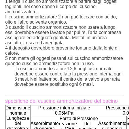
1 tenga il cuscino ammortizzatore a partire dagli oggetti
taglienti, nel caso danno il corpo del cuscino
ammortizzatore.
Il cuscino ammortizzatore 2 non può toccare con acido,
olio e l'altro solvente organico.
3 quando il cuscino ammortizzatore non usare a lungo,
essi dovrebbe essere lavatoe per pulire, l'aria compressa
asciugare ed adeguata gonfiata. Mettali in un'area
asciutta, fresca ed arieggiata.
4 il deposito dovrebbero provenire lontano dalla fonte di
calore.
5 non metta gli oggetti pesanti sul cuscino ammortizzatore
quando cuscino ammortizzatore non in uso.
Il cuscino ammortizzatore 12,6 negli usi normali
dovrebbe essere controllato la pressione interna ogni
3 mesi. Nel frattempo, il centro della valvola per aria
dovrebbe essere sostituito ogni 6 mesi.
specifiche del cuscino ammortizzatore del bacino
Dimensione
Pressione interna iniziale
Pressione i
normale
0.05MPa
0.
Lunghezza
Forza di
Pressione
del
Assorbimento
Assorbimento
reazione
del
r
diametro x
di energia
di energia
a GEA
guscio a