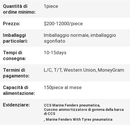
DELLA
Quantità di
1piece
ordine minimo:
FABBRICA
Prezzo:
$200-12000/piece
CONTROLLO
Imballaggi
Imballaggio normale, imballaggio
DI
particolari:
sgonfiato
QUALITÀ
Tempi di
10-15days
consegna:
CONTATTICI
Termini di
L/C, T/T, Western Union, MoneyGram
pagamento:
Capacità di
150piece al mese
NOTIZIE
alimentazione:
Evidenziare:
,
CCS Marine Fenders pneumatica
CASI
Cuscino ammortizzatore di gomma della barca
di CCS
,
Marine Fenders With Tyres pneumatica
MAPPA