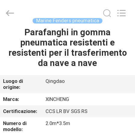
Qingdao
Xincheng
Rubber
Products
Co.,
Marine Fenders pneumatica
Ltd..
All
Rights
Parafanghi in gomma
CASA
Reserved.
pneumatica resistenti e
PRODOTTI
resistenti per il trasferimento
da nave a nave
MOSTRA
VR
Luogo di
Qingdao
origine:
CIRCA
Marca:
XINCHENG
NOI
Certificazione:
CCS LR BV SGS RS
Numero di
2.0m*3.5m
GIRO
modello: