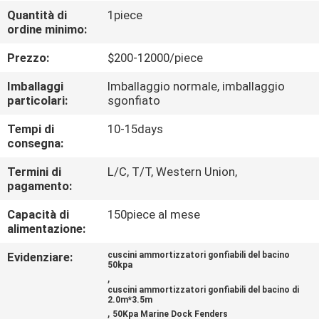
DELLA
Quantità di
1piece
ordine minimo:
FABBRICA
Prezzo:
$200-12000/piece
CONTROLLO
Imballaggi
Imballaggio normale, imballaggio
DI
particolari:
sgonfiato
QUALITÀ
Tempi di
10-15days
consegna:
CONTATTICI
Termini di
L/C, T/T, Western Union,
pagamento:
Capacità di
150piece al mese
NOTIZIE
alimentazione:
Evidenziare:
cuscini ammortizzatori gonfiabili del bacino
CASI
50kpa
,
cuscini ammortizzatori gonfiabili del bacino di
2.0m*3.5m
MAPPA
,
50Kpa Marine Dock Fenders