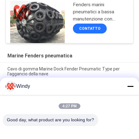
Fenders marini
pneumatici a bassa
manutenzione con
elevata durata in nero
CONTATTO
Marine Fenders pneumatica
Cavo di gomma Marine Dock Fender Pneumatic Type per
l'aggancio della nave
Windy
Cuscini ammortizzatori gonfiabili ad alta resistenza della
barca, cuscini ammortizzatori di gomma di Yokohama per i
bacini
4:27 PM
SGS Marine Fenders Tyres Type Completely pneumatica di
gomma ermetica
Good day, what product are you looking for?
Categorie popolari
Tutti