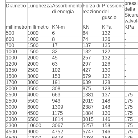
press
Diametro
Lunghezza
Assorbimento
Forza di
Pressione
della
di energia
reazione
del
Sicur
guscio
valvol
millimetro
millimetro
KN-m
KN
KPa
KPa
500
1000
6
64
132
-
600
1000
8
74
126
-
700
1500
17
137
135
-
1000
1500
32
182
122
-
1000
2000
45
257
132
-
1200
2000
63
297
126
-
1350
2500
102
427
130
-
1500
3000
153
579
132
-
1700
3000
191
639
128
-
2000
3500
308
875
128
-
2500
4000
663
1381
137
175
2500
5500
943
2019
148
175
3000
6000
1309
2387
148
175
3300
4500
1175
1884
130
175
3300
6500
1814
3015
146
175
3300
10600
3067
5257
158
175
4500
9000
4752
5747
146
175
4500
12000
6473
7984
154
175