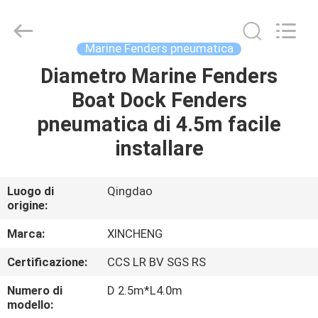
Qingdao
Xincheng
Rubber
Products
Co.,
Marine Fenders pneumatica
Ltd..
All
Rights
Diametro Marine Fenders
CASA
Reserved.
Boat Dock Fenders
PRODOTTI
pneumatica di 4.5m facile
installare
MOSTRA
VR
Luogo di
Qingdao
origine:
CIRCA
Marca:
XINCHENG
NOI
Certificazione:
CCS LR BV SGS RS
Numero di
D 2.5m*L4.0m
GIRO
modello: