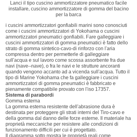
Lanci il tipo cuscino ammortizzatore pneumatico facile
installare, cuscino ammortizzatore di gomma del bacino
per la barca
i cuscini ammortizzatori gonfiabili marini sono conosciuti
come i cuscini ammortizzatori di Yokohama o cuscini
ammortizzatori pneumatici gonfiabili. Fare galleggiare i
cuscini ammortizzatori di gomma pneumatici è fatto dello
strato di gomma sintetico-cavo-di rinforzo con l'aria
compressa dentro per permetterle di galleggiare
sull'acqua e sul lavoro come scossa assorbente fra due
navi (nave--nave), o fra le navi e le strutture ancoranti
quando vengono accanto ad a vicenda sull'acqua. Tutto il
tipo di Marine Yokohama che fa galleggiare i cuscini
ammortizzatori di gomma pneumatici è fabbricato e
pienamente compatibile provato con l'iso 17357.
Sistema di parabordi
Gomma esterna
La gomma esterna resistente dell'abrasione dura è
destinata per proteggere gli strati interni del Tiro-cavo e
della gomma dal danno delle forze esterne. Il materiale ha
proprietà meccaniche per resistere alle condizioni di
funzionamento difficili per cui è progettato.
Il diagramma sotto mostra le proprietà reali come