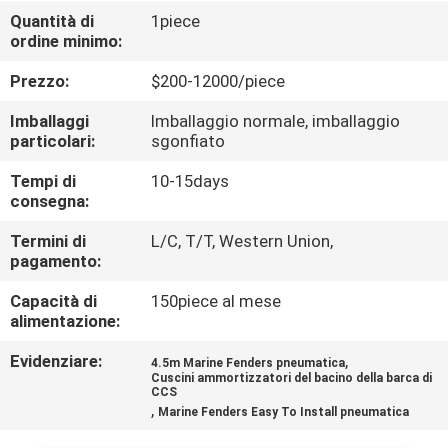
DELLA
Quantità di
1piece
ordine minimo:
FABBRICA
Prezzo:
$200-12000/piece
CONTROLLO
Imballaggi
Imballaggio normale, imballaggio
DI
particolari:
sgonfiato
QUALITÀ
Tempi di
10-15days
consegna:
CONTATTICI
Termini di
L/C, T/T, Western Union,
pagamento:
Capacità di
150piece al mese
NOTIZIE
alimentazione:
Evidenziare:
,
4.5m Marine Fenders pneumatica
CASI
Cuscini ammortizzatori del bacino della barca di
CCS
,
Marine Fenders Easy To Install pneumatica
MAPPA