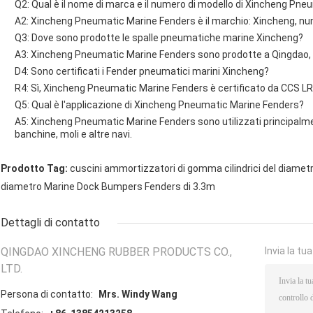
Q2: Qual è il nome di marca e il numero di modello di Xincheng Pn
A2: Xincheng Pneumatic Marine Fenders è il marchio: Xincheng, nu
Q3: Dove sono prodotte le spalle pneumatiche marine Xincheng?
A3: Xincheng Pneumatic Marine Fenders sono prodotte a Qingdao, i
D4: Sono certificati i Fender pneumatici marini Xincheng?
R4: Sì, Xincheng Pneumatic Marine Fenders è certificato da CCS L
Q5: Qual è l'applicazione di Xincheng Pneumatic Marine Fenders?
A5: Xincheng Pneumatic Marine Fenders sono utilizzati principalmen
banchine, moli e altre navi.
Prodotto Tag:
cuscini ammortizzatori di gomma cilindrici del diametr
diametro Marine Dock Bumpers Fenders di 3.3m
Dettagli di contatto
QINGDAO XINCHENG RUBBER PRODUCTS CO.,
Invia la tu
LTD.
Persona di contatto:
Mrs. Windy Wang