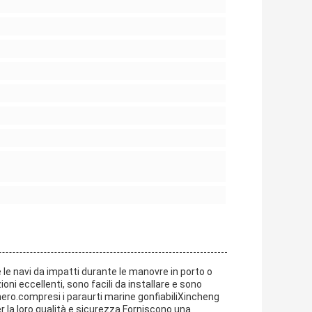
le navi da impatti durante le manovre in porto o
i eccellenti, sono facili da installare e sono
nero.compresi i paraurti marine gonfiabiliXincheng
 la loro qualità e sicurezza.Forniscono una