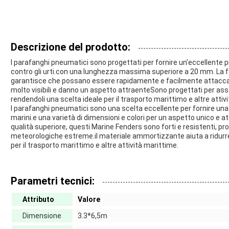
Descrizione del prodotto:
I parafanghi pneumatici sono progettati per fornire un'eccellente pro
contro gli urti.con una lunghezza massima superiore a 20 mm. La f
garantisce che possano essere rapidamente e facilmente attaccati
molto visibili e danno un aspetto attraenteSono progettati per assorb
rendendoli una scelta ideale per il trasporto marittimo e altre attiv
I parafanghi pneumatici sono una scelta eccellente per fornire una p
marini.e una varietà di dimensioni e colori per un aspetto unico e 
qualità superiore, questi Marine Fenders sono forti e resistenti, pro
meteorologiche estreme.il materiale ammortizzante aiuta a ridurre l
per il trasporto marittimo e altre attività marittime.
Parametri tecnici:
Attributo
Valore
Dimensione
3.3*6,5m