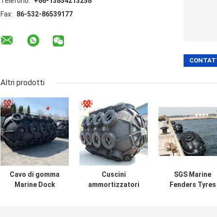
Telefono:
+86-13854213258
Fax:
86-532-86539177
Altri prodotti
Cavo di gomma
Cuscini
SGS Marine
Marine Dock
ammortizzatori
Fenders Tyres
Fender Pneumatic
gonfiabili ad alta
Type Completel
Type per
resistenza della
pneumatica di
l'aggancio della
barca, cuscini
gomma ermetic