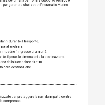
orni alla settimana per fornire supporto tecnico e
nti per garantire che i vostri Pneumatic Marine
anni durante il trasporto.
l parafanghiere.
impedire l' ingresso di umidità.
to, il peso, le dimensioni e la destinazione.
ano dalla luce solare diretta.
da della destinazione.
lizzato per proteggere le navi da impatti contro
aria compressa.