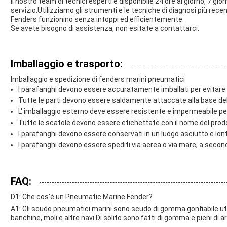
Il nostro team di tecnici esperti è disponibile 24 ore al giorno, 7 gi
servizio.Utilizziamo gli strumenti e le tecniche di diagnosi più rece
Fenders funzionino senza intoppi ed efficientemente.
Se avete bisogno di assistenza, non esitate a contattarci.
Imballaggio e trasporto:
Imballaggio e spedizione di fenders marini pneumatici
I parafanghi devono essere accuratamente imballati per evitare d
Tutte le parti devono essere saldamente attaccate alla base de
L' imballaggio esterno deve essere resistente e impermeabile per 
Tutte le scatole devono essere etichettate con il nome del prodot
I parafanghi devono essere conservati in un luogo asciutto e lont
I parafanghi devono essere spediti via aerea o via mare, a secon
FAQ:
D1: Che cos'è un Pneumatic Marine Fender?
A1: Gli scudo pneumatici marini sono scudo di gomma gonfiabile uti
banchine, moli e altre navi.Di solito sono fatti di gomma e pieni di 