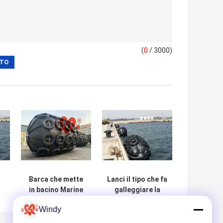
(
0
/ 3000)
Barca che mette
Lanci il tipo che fa
in bacino Marine
galleggiare la
y
Fenders With
resistenza
Windy
Compressed Air
invecchiante di
a
pneumatica di
gomma