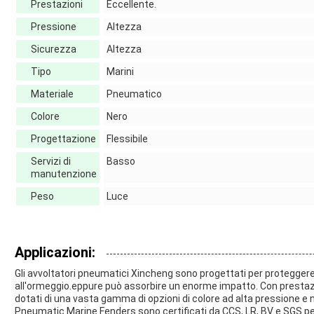
Prestazioni
Eccellente.
Pressione
Altezza
Sicurezza
Altezza
Tipo
Marini
Materiale
Pneumatico
Colore
Nero
Progettazione
Flessibile
Servizi di
Basso
manutenzione
Peso
Luce
Applicazioni:
Gli avvoltatori pneumatici Xincheng sono progettati per proteggere 
all'ormeggio.eppure può assorbire un enorme impatto. Con prestazion
dotati di una vasta gamma di opzioni di colore ad alta pressione e 
Pneumatic Marine Fenders sono certificati da CCS, LR, BV e SGS per