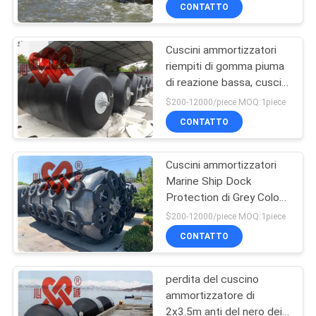
di 2.0m per le scialuppe
DELLA
CONTATTO
galleggiamento
FABBRICA
Cuscini ammortizzatori
62
riempiti di gomma piuma
CONTROLLO
di reazione bassa, cuscini
Cuscini
DI
ammortizzatori sospesi
$200-12000/piece MOQ:1piece
ammortizzatori
di galleggiamento per la
QUALITÀ
CONTATTO
nave dell'olio
pneumatici di
Cuscini ammortizzatori
CONTATTICI
Yokohama
Marine Ship Dock
Protection di Grey Color
31
NOTIZIE
Eva Foam Boat
$200-12000/piece MOQ:1piece
Airbag di gomma
CONTATTO
CASI
marini
perdita del cuscino
ammortizzatore di
MAPPA
2x3.5m anti del nero dei