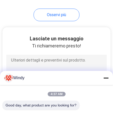
21
Osservi più
Marine Rubber
Fenders
Lasciate un messaggio
Ti richiameremo presto!
33
Cuscini
Windy
ammortizzatori di
gomma cilindrici
4:37 AM
Good day, what product are you looking for?