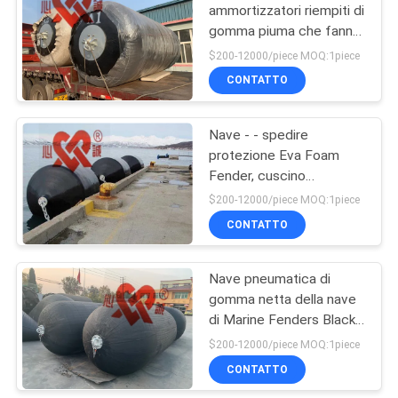
ammortizzatori riempiti di
gomma piuma che fanno
66
galleggiare tipo
$200-12000/piece MOQ:1piece
resistente all'uso
Cuscini
CONTATTO
ammortizzatori
Nave - - spedire
riempiti di gomma
protezione Eva Foam
Fender, cuscino
piuma
ammortizzatore di
$200-12000/piece MOQ:1piece
galleggiamento solido
CONTATTO
31
della schiuma
Cuscini
Nave pneumatica di
gomma netta della nave
ammortizzatori di
di Marine Fenders Black
gomma di D
Color For della catena
$200-12000/piece MOQ:1piece
CONTATTO